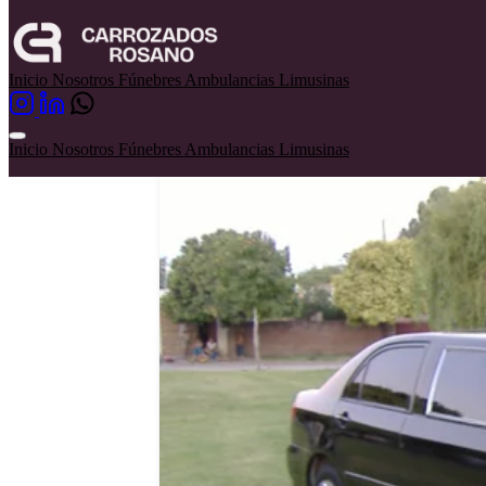
Limusinas
Toyota Corolla
Inicio
Nosotros
Fúnebres
Ambulancias
Limusinas
Toyota Corolla
Inicio
Nosotros
Fúnebres
Ambulancias
Limusinas