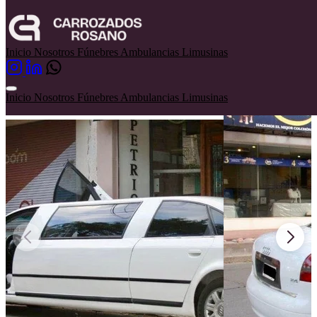
Limusinas
Audi
Inicio
Nosotros
Fúnebres
Ambulancias
Limusinas
Audi
Inicio
Nosotros
Fúnebres
Ambulancias
Limusinas