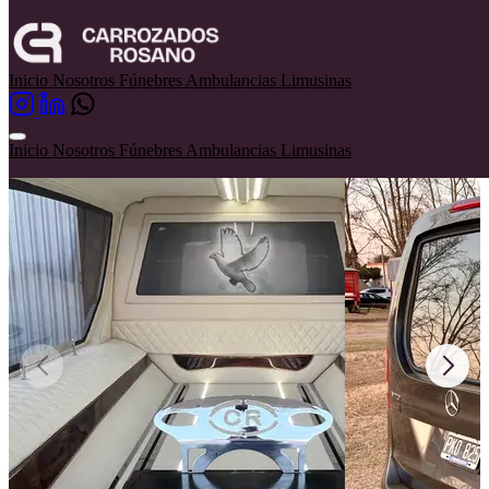
Funebres
Mercedes Benz
Inicio
Nosotros
Fúnebres
Ambulancias
Limusinas
Mercedes Benz
Inicio
Nosotros
Fúnebres
Ambulancias
Limusinas