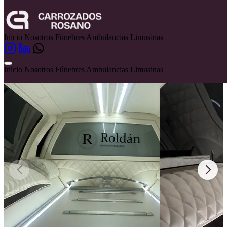
Funebres
Mercedes Benz
Inicio
Nosotros
Fúnebres
Ambulancias
Limusinas
Mercedes Benz
Inicio
Nosotros
Fúnebres
Ambulancias
Limusinas